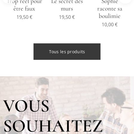
Trop réel pour
Le secret des
Sophie
être faux
murs
raconte sa
boulimie
19,50
€
19,50
€
10,00
€
Tous les produits
VOUS
SOUHAITEZ